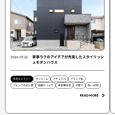
家事ラクのアイデアが充実したスタイリッシ
2024.03.22
ュモダンハウス
住宅ギャラリー
サンルーム
ナチュラル
ブラック系
リビングの広い家
収納たっぷり
多世帯住宅
子育て
36〜40坪
READ MORE