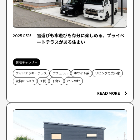
雪遊びも水遊びも存分に楽しめる、プライベ
2025.05.15
ートテラスがある住まい
住宅ギャラリー
ウッドデッキ・テラス
ナチュラル
ホワイト系
リビングの広い家
収納たっぷり
土間
子育て
26～30坪
READ MORE