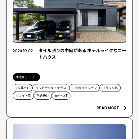
タイル張りの中庭がある ホテルライクなコー
2024.10.02
トハウス
住宅ギャラリー
2人暮らし
ウッドデッキ・テラス
こだわりキッチン
ブラック系
ホワイト系
吹き抜け
36〜40坪
READ MORE