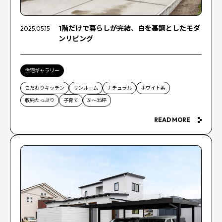
1階だけで暮らしが完結、白を基調としたモダ
2025.05.15
ンリビング
住宅ギャラリー
こだわりキッチン
サンルーム
ナチュラル
ホワイト系
収納たっぷり
子育て
31～35坪
READ MORE