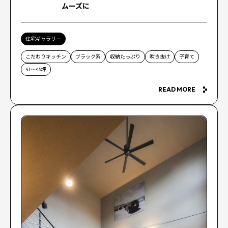
ムーズに
住宅ギャラリー
こだわりキッチン
ブラック系
収納たっぷり
吹き抜け
子育て
41〜45坪
READ MORE