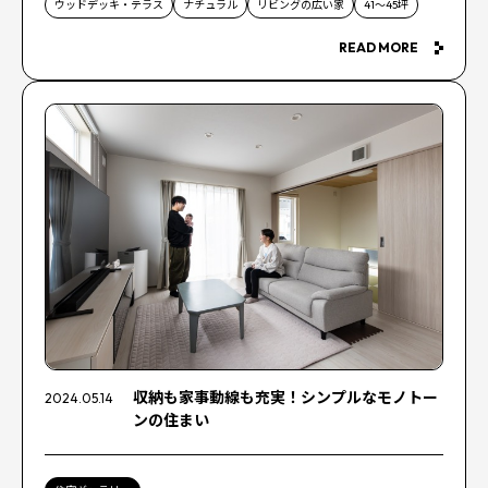
ウッドデッキ・テラス
ナチュラル
リビングの広い家
41〜45坪
READ MORE
収納も家事動線も充実！シンプルなモノトー
2024.05.14
ンの住まい