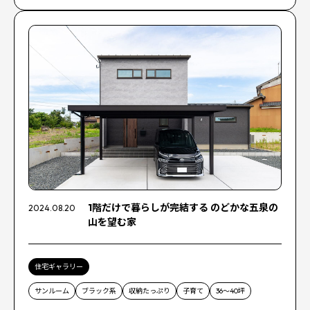
1階だけで暮らしが完結する のどかな五泉の
2024.08.20
山を望む家
住宅ギャラリー
サンルーム
ブラック系
収納たっぷり
子育て
36〜40坪