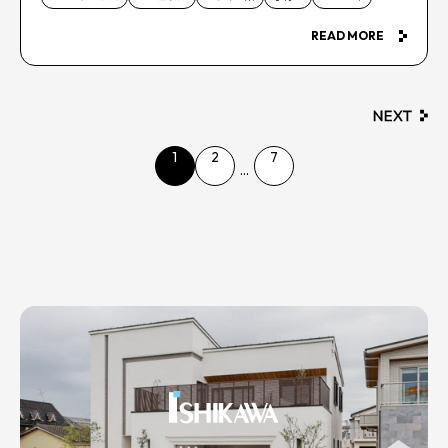
READ MORE
1
2
7
...