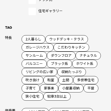
住宅ギャラリー
TAG
特長
2人暮らし
ウッドデッキ・テラス
ガレージハウス
こだわりキッチン
サンルーム
ダウンフロア
ナチュラル
バルコニー
ブラック系
ホワイト系
リビングの広い家
収納たっぷり
吹き抜け
和室
土間
多世帯住宅
子育て
家事楽
小屋裏収納
平屋
狭小住宅
駐車3台以上
価格帯