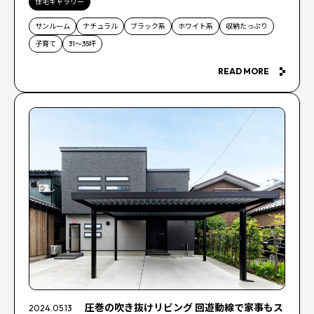
住宅ギャラリー
サンルーム
ナチュラル
ブラック系
ホワイト系
収納たっぷり
子育て
31～35坪
READ MORE
圧巻の吹き抜けリビング 回遊動線で家事もス
2024.05.13