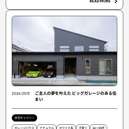
READ MORE
ご主人の夢を叶えた ビッグガレージのある住
2024.05.13
まい
住宅ギャラリー
ガレージハウス
ナチュラル
ホワイト系
子育て
46〜50坪