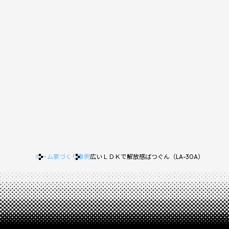
ホーム
家づくり事例
広いＬＤＫで解放感ばつぐん（LA-30A）