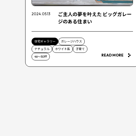
ご主人の夢を叶えた ビッグガレー
2024.05.13
ジのある住まい
住宅ギャラリー
ガレージハウス
ナチュラル
ホワイト系
子育て
READ MORE
46〜50坪