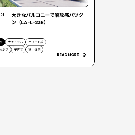
大きなバルコニーで解放感バツグ
.21
ン（LA-L-23E）
例
ナチュラル
ホワイト系
っぷり
子育て
狭小住宅
READ MORE