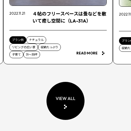
４帖のフリースペースは畳などを敷
2022.11.21
2022.11
いて癒し空間に（LA-31A）
プラン例
ナチュラル
プラン
リビングの広い家
収納たっぷり
収納た
READ MORE
子育て
31～35坪