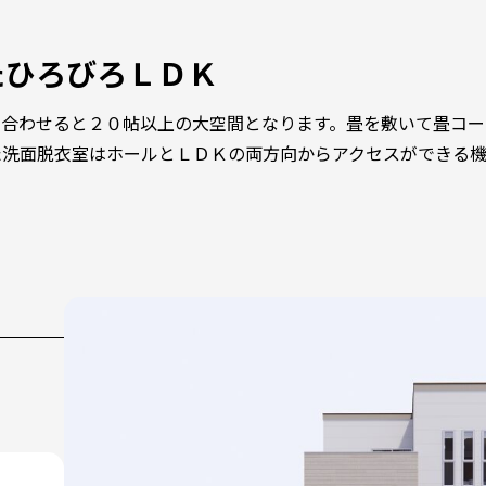
たひろびろＬＤＫ
と合わせると２０帖以上の大空間となります。畳を敷いて畳コー
た洗面脱衣室はホールとＬＤＫの両方向からアクセスができる
。