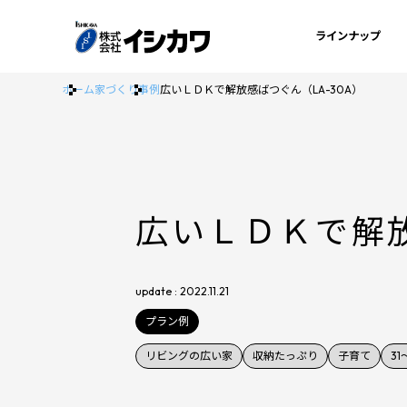
ラインナップ
ホーム
家づくり事例
広いＬＤＫで解放感ばつぐん（LA-30A）
広いＬＤＫで解放
update : 2022.11.21
プラン例
リビングの広い家
収納たっぷり
子育て
31