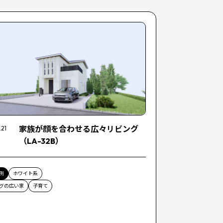
家族が顔を合わせる広々リビング
.21
（LA-32B）
例
ホワイト系
グの広い家
子育て