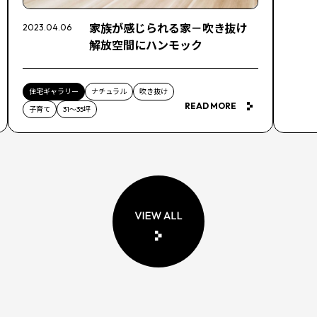
家族が感じられる家－吹き抜け
2023.04.06
解放空間にハンモック
住宅ギャラリー
ナチュラル
吹き抜け
READ MORE
子育て
31～35坪