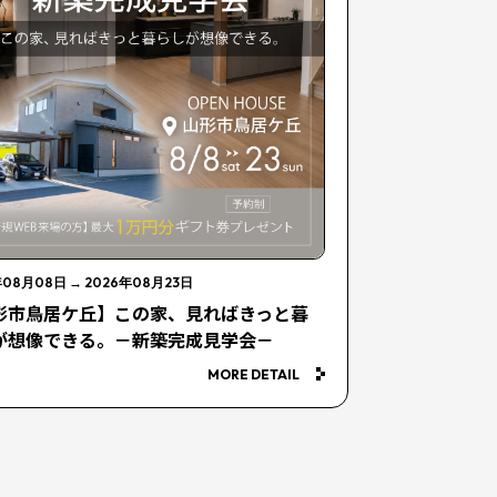
年08月08日
→
2026年08月23日
形市鳥居ケ丘】この家、見ればきっと暮
が想像できる。－新築完成見学会－
MORE DETAIL