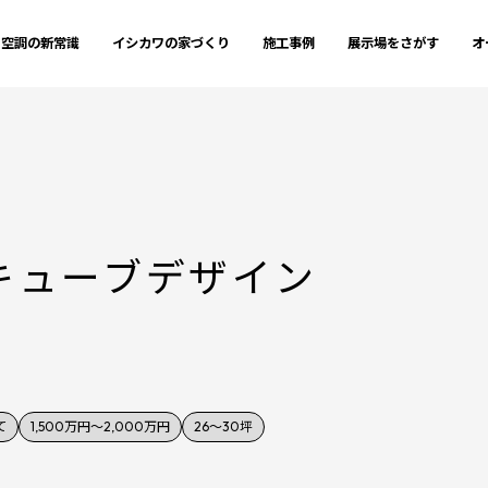
空調の新常識
イシカワの家づくり
施工事例
展示場をさがす
オ
キューブデザイン
て
1,500万円～2,000万円
26～30坪