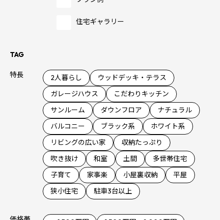
住宅ギャラリー
TAG
特長
2人暮らし
ウッドデッキ・テラス
ガレージハウス
こだわりキッチン
サンルーム
ダウンフロア
ナチュラル
バルコニー
ブラック系
ホワイト系
リビングの広い家
収納たっぷり
吹き抜け
和室
土間
多世帯住宅
子育て
家事楽
小屋裏収納
平屋
狭小住宅
駐車3台以上
価格帯