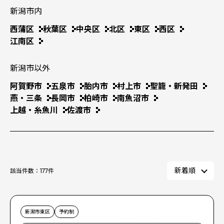
新潟市内
西蒲区
秋葉区
中央区
北区
東区
西区
江南区
新潟市以外
阿賀野市
五泉市
胎内市
村上市
聖籠・新発田
燕・三条
長岡市
柏崎市
南魚沼市
上越・糸魚川
佐渡市
該当件数：
177
件
新潟市東区
予約制