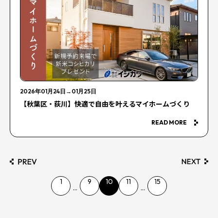
2026年01月24日
→
01月25日
【秋葉区・荻川】快適で自由を叶えるマイホームづくり
READ MORE
1
9
10
11
15
...
...