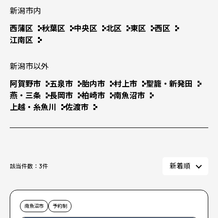
新潟市内
西蒲区
秋葉区
中央区
北区
東区
西区
江南区
新潟市以外
阿賀野市
五泉市
胎内市
村上市
聖籠・新発田
燕・三条
長岡市
柏崎市
南魚沼市
上越・糸魚川
佐渡市
該当件数：
3
件
南魚沼市
予約制