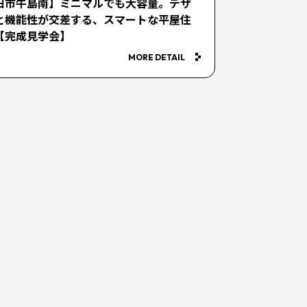
田市牛島南】ミニマルでも大容量。デザ
と機能性が交差する、スマートな平屋住
【完成見学会】
MORE DETAIL