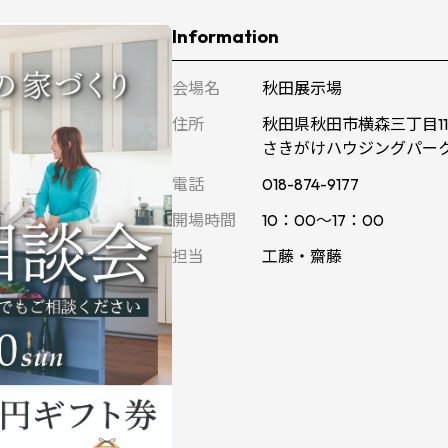
Information
会場名
秋田展示場
住所
秋田県秋田市横森三丁目1
さきがけハウジングパー
電話
018-874-9177
開場時間
10：00～17：00
担当
工藤・齋藤