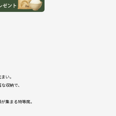
住まい。
富な収納で、
顔が集まる特等席。