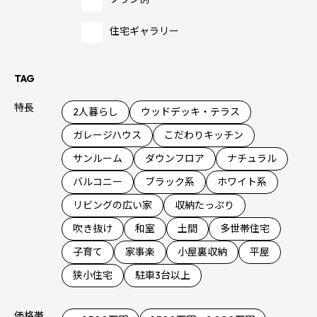
住宅ギャラリー
TAG
特長
2人暮らし
ウッドデッキ・テラス
ガレージハウス
こだわりキッチン
サンルーム
ダウンフロア
ナチュラル
バルコニー
ブラック系
ホワイト系
リビングの広い家
収納たっぷり
吹き抜け
和室
土間
多世帯住宅
子育て
家事楽
小屋裏収納
平屋
狭小住宅
駐車3台以上
価格帯