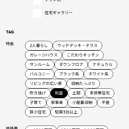
住宅ギャラリー
TAG
特長
2人暮らし
ウッドデッキ・テラス
ガレージハウス
こだわりキッチン
サンルーム
ダウンフロア
ナチュラル
バルコニー
ブラック系
ホワイト系
リビングの広い家
収納たっぷり
吹き抜け
和室
土間
多世帯住宅
子育て
家事楽
小屋裏収納
平屋
狭小住宅
駐車3台以上
価格帯