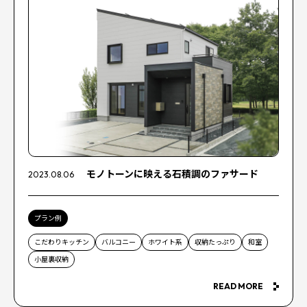
モノトーンに映える石積調のファサード
2023.08.06
プラン例
こだわりキッチン
バルコニー
ホワイト系
収納たっぷり
和室
小屋裏収納
READ MORE