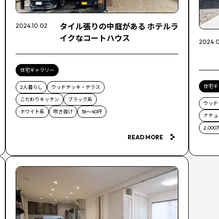
タイル張りの中庭がある ホテルラ
2024.10.02
イクなコートハウス
2024.0
住宅ギャラリー
住宅ギ
2人暮らし
ウッドデッキ・テラス
こだわりキッチン
ブラック系
ウッド
ホワイト系
吹き抜け
36〜40坪
ナチュ
2,00
READ MORE