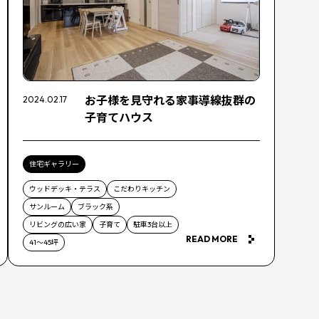
お子様を見守れる家事導線抜群の
2024.02.17
子育てハウス
住宅ギャラリー
ウッドデッキ・テラス
こだわりキッチン
サンルーム
ブラック系
リビングの広い家
子育て
駐車3台以上
READ MORE
41〜45坪