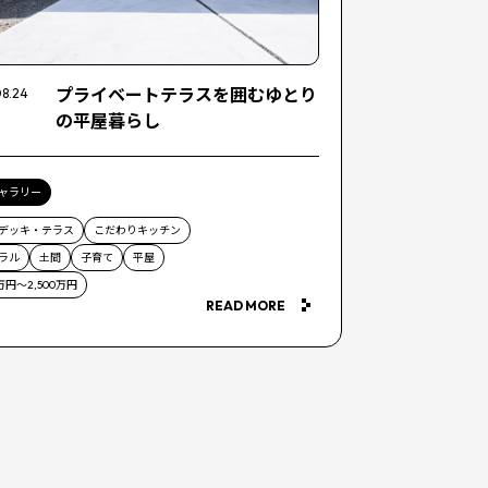
プライベートテラスを囲むゆとり
8.24
の平屋暮らし
ャラリー
デッキ・テラス
こだわりキッチン
ラル
土間
子育て
平屋
0万円～2,500万円
READ MORE