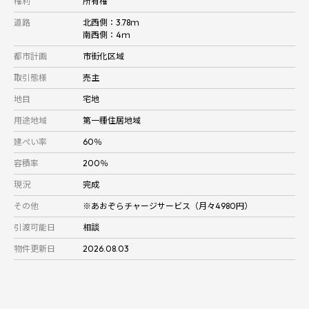
権利
所有権
道路
北西側：3.78ｍ
南西側：4ｍ
都市計画
市街化区域
取引態様
売主
地目
宅地
用途地域
第一種住居地域
建ぺい率
60％
容積率
200％
現況
完成
その他
※あおぞらチャージサービス（月々4980円）
引渡可能日
相談
物件更新日
2026.08.03