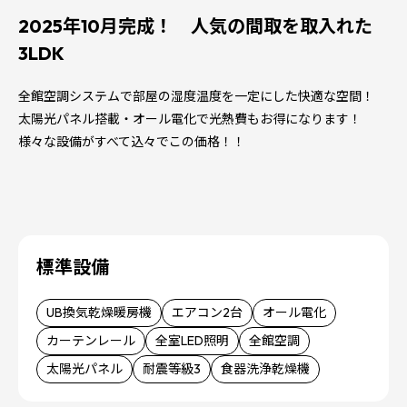
2025年10月完成！ 人気の間取を取入れた
3LDK
全館空調システムで部屋の湿度温度を一定にした快適な空間！
太陽光パネル搭載・オール電化で光熱費もお得になります！
様々な設備がすべて込々でこの価格！！
標準設備
UB換気乾燥暖房機
エアコン2台
オール電化
カーテンレール
全室LED照明
全館空調
太陽光パネル
耐震等級3
食器洗浄乾燥機