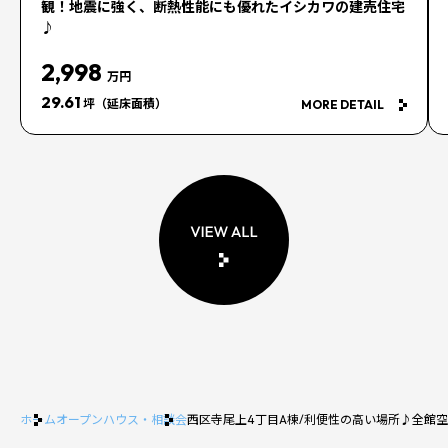
観！地震に強く、断熱性能にも優れたイシカワの建売住宅
♪
2,998
万円
29.61
坪（延床面積）
MORE DETAIL
ホーム
オープンハウス・相談会
西区寺尾上4丁目A棟/利便性の高い場所♪全館