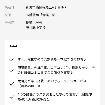
所在地
新潟市西区寺尾上4丁目11-9
交通
JR越後線「寺尾」駅
学校区
新通小学校
坂井輪中学校
Point
オール電化なので光熱費も一本化できてお得♪
照明器具、外構工事、エアコン2台、樹脂サッシ、そ
の他設備コミコミでこの価格を実現♪
太陽光パネル搭載 あおぞらチャージサービス
（月々4980円）
4つの最高クラスを実現した安心の住まい（耐震/断
熱/劣化対策/維持管理）