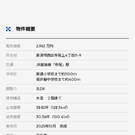
物件概要
販売価格
2,962 万円
所在地
新潟市西区寺尾上4丁目11-9
交通
JR越後線「寺尾」駅
学校区
新通小学校まで約1100ｍ
坂井輪中学校まで約400ｍ
間取り
3LDK
建物構造
木造 ２階建て
土地面積
38.82坪（128.34㎡）
延床面積
30.36坪（100.41㎡）
築年月
2025年10月 完成