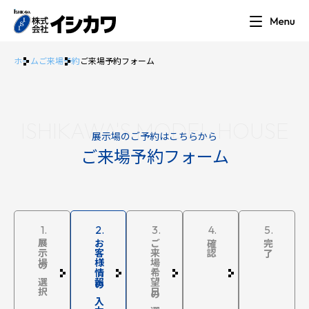
ホーム
ご来場予約
ご来場予約フォーム
ISHIKAWA'S MODEL HOUSE
展示場のご予約はこちらから
ご来場予約フォーム
1.
2.
3.
4.
5.
展示場の選択
お客様情報の入力
ご来場希望日の選択
確認
完了