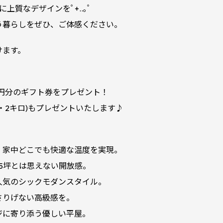
りに上質なデザインを
ﾟ+..｡
ﾟ
う暮らしをぜひ、ご体感ください。
けます。
！
円分のギフト券をプレゼント！
・2キロ)もプレゼントいたします♪
、家中どこでも快適な温度を実現。
5坪とは思えない開放感。
人気のシックモダンスタイル。
さりげない高級感を。
ジに寄り添う優しい平屋。