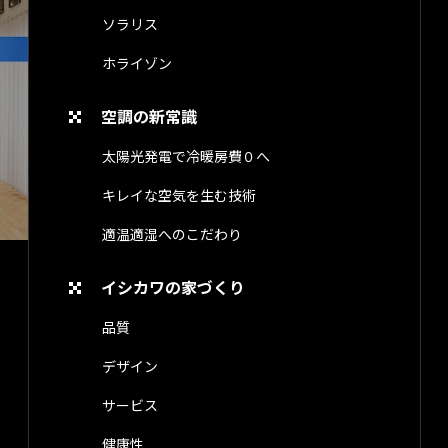
ソラリス
ホライゾン
空調の新常識
太陽光発電で冷暖房費０へ
キレイな空気を生む技術
適温適湿へのこだわり
イシカワの家づくり
品質
デザイン
サービス
健康性