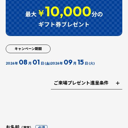
10,000
￥
最大
分の
ギフト券プレゼント
キャンペーン期間
08
01
09
15
2026年
月
日 (土)
2026年
月
日 (火)
ご来場プレゼント進呈条件
お名前
（漢字）
必須