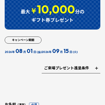
10,000
￥
最大
分の
ギフト券プレゼント
キャンペーン期間
08
01
09
15
2026年
月
日 (土)
2026年
月
日 (火)
ご来場プレゼント進呈条件
お名前
（漢字）
必須