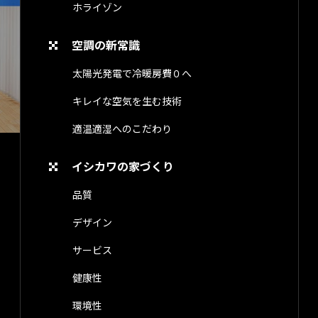
ホライゾン
空調の新常識
太陽光発電で冷暖房費０へ
キレイな空気を生む技術
適温適湿へのこだわり
イシカワの家づくり
品質
デザイン
サービス
健康性
環境性