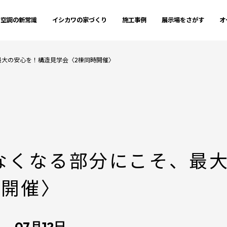
空調の新常識
イシカワの家づくり
施工事例
展示場をさがす
オ
最大の安心を！構造見学会〈2棟同時開催〉
なくなる部分にこそ、最
時開催〉
→ 07月12日