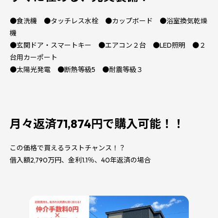
●食洗機 ●タッチレス水栓 ●カップボード ●浴室換気乾燥
機
●玄関ドア・スマートキー ●エアコン２台 ●LED照明 ●２
台用カーポート
●太陽光発電 ●断熱等級5 ●耐震等級３
月々返済71,874円で購入可能！！
この価格で買えるラストチャンス！？
借入額2,790万円、金利1.1％、40年返済の場合