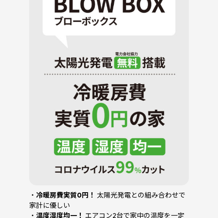
・
冷暖房費実質0円！
太陽光発電との組み合わせで
家計に優しい
・
温度湿度均一！
エアコン2台で家中の温度を一定