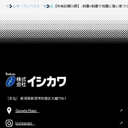
ホーム
オープンハウス・相談会
【中央区網川原】-耐震×制震で地震に強い家づ
［本社］ 新潟県新潟市秋葉区大蔵738-1
Google Maps
Instagram