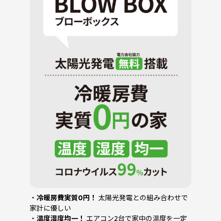
・
冷暖房費実質0円！
太陽光発電との組み合わせで
家計に優しい
・
温度湿度均一！
エアコン2台で家中の温度を一定