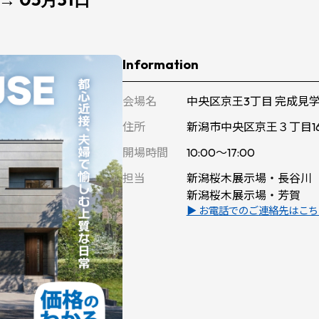
Information
会場名
中央区京王3丁目 完成見
住所
新潟市中央区京王３丁目16
開場時間
10:00～17:00
担当
新潟桜木展示場・長谷川
新潟桜木展示場・芳賀
▶ お電話でのご連絡先はこ