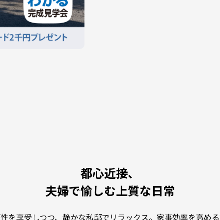
都心近接、
夫婦で愉しむ上質な日常
便性を享受しつつ、静かな私邸でリラックス。家事効率を高める