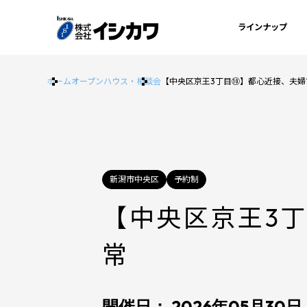
ラインナップ
ホーム
オープンハウス・相談会
【中央区京王3丁目⑩】都心近接、夫婦
新潟市中央区
予約制
【中央区京王3
常
開催日： 2026年05月30日 