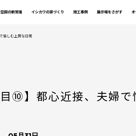
空調の新常識
イシカワの家づくり
施工事例
展示場をさがす
オ
で愉しむ上質な日常
丁目⑩】都心近接、夫婦で
→ 05月31日