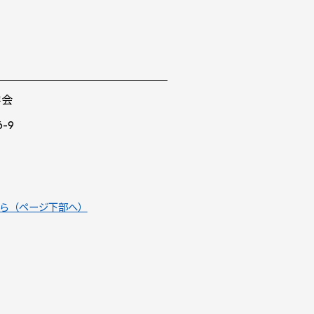
学会
-9
ちら（ページ下部へ）