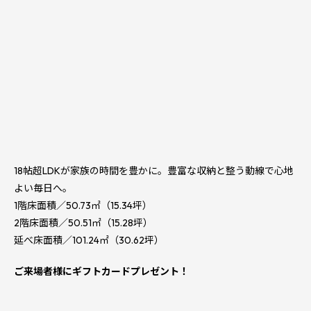
18帖超LDKが家族の時間を豊かに。豊富な収納と整う動線で心地
よい毎日へ。
1階床面積／50.73㎡（15.34坪）
2階床面積／50.51㎡（15.28坪）
延べ床面積／101.24㎡（30.62坪）
ご来場者様にギフトカードプレゼント！