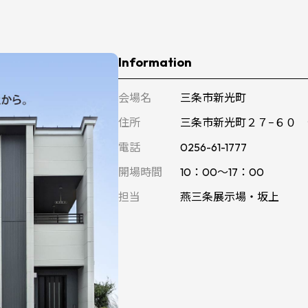
Information
会場名
三条市新光町
住所
三条市新光町２７−６０ 
電話
0256-61-1777
開場時間
10：00～17：00
担当
燕三条展示場・坂上