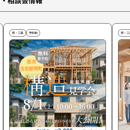
ス・相談会情報
燕・三条
予約制
燕・三