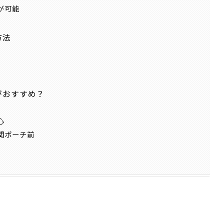
が可能
方法
がおすすめ？
心
関ポーチ前