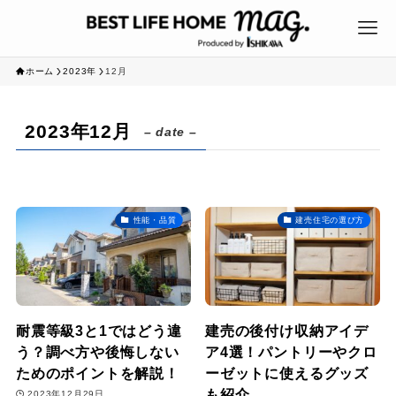
ホーム
2023年
12月
2023年12月
– date –
性能・品質
建売住宅の選び方
耐震等級3と1ではどう違
建売の後付け収納アイデ
う？調べ方や後悔しない
ア4選！パントリーやクロ
ためのポイントを解説！
ーゼットに使えるグッズ
も紹介
2023年12月29日