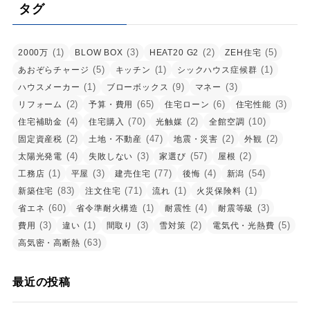
タグ
(1)
(3)
(2)
(5)
2000万
BLOW BOX
HEAT20 G2
ZEH住宅
(5)
(1)
(1)
あおぞらチャージ
キッチン
シックハウス症候群
(1)
(9)
(3)
ハウスメーカー
ブローボックス
マネー
(2)
(65)
(6)
(3)
リフォーム
予算・費用
住宅ローン
住宅性能
(4)
(70)
(2)
(10)
住宅補助金
住宅購入
光触媒
全館空調
(2)
(47)
(2)
(2)
固定資産税
土地・不動産
地震・災害
外観
(4)
(3)
(57)
(2)
太陽光発電
失敗しない
家選び
屋根
(1)
(3)
(77)
(4)
(54)
工務店
平屋
建売住宅
後悔
新潟
(83)
(71)
(1)
(1)
新築住宅
注文住宅
流れ
火災保険料
(60)
(1)
(4)
(3)
省エネ
省令準耐火構造
耐震性
耐震等級
(3)
(1)
(3)
(2)
(5)
費用
違い
間取り
雪対策
電気代・光熱費
(63)
高気密・高断熱
最近の投稿