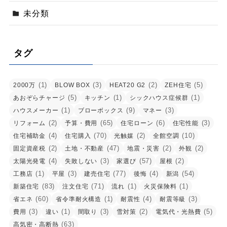
未分類
タグ
(1)
(3)
(2)
(5)
2000万
BLOW BOX
HEAT20 G2
ZEH住宅
(5)
(1)
(1)
あおぞらチャージ
キッチン
シックハウス症候群
(1)
(9)
(3)
ハウスメーカー
ブローボックス
マネー
(2)
(65)
(6)
(3)
リフォーム
予算・費用
住宅ローン
住宅性能
(4)
(70)
(2)
(10)
住宅補助金
住宅購入
光触媒
全館空調
(2)
(47)
(2)
(2)
固定資産税
土地・不動産
地震・災害
外観
(4)
(3)
(57)
(2)
太陽光発電
失敗しない
家選び
屋根
(1)
(3)
(77)
(4)
(54)
工務店
平屋
建売住宅
後悔
新潟
(83)
(71)
(1)
(1)
新築住宅
注文住宅
流れ
火災保険料
(60)
(1)
(4)
(3)
省エネ
省令準耐火構造
耐震性
耐震等級
(3)
(1)
(3)
(2)
(5)
費用
違い
間取り
雪対策
電気代・光熱費
(63)
高気密・高断熱