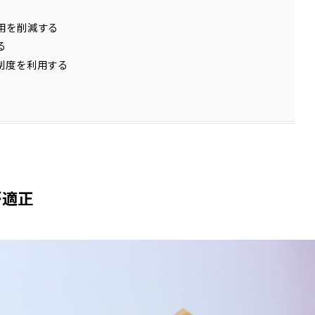
用を削減する
る
制度を利用する
が適正