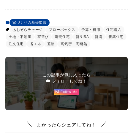
家づくりの基礎知識
あおぞらチャージ
ブローボックス
予算・費用
住宅購入
土地・不動産
家選び
建売住宅
新NISA
新潟
新築住宅
注文住宅
省エネ
遮熱
高気密・高断熱
この記事が気に入ったら
フォローしてね！
Follow Me
よかったらシェアしてね！