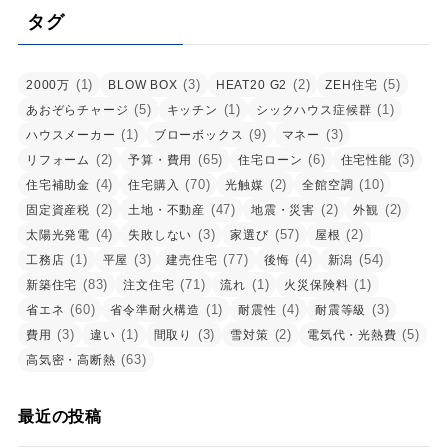
タグ
(1)
(3)
(2)
(5)
2000万
BLOW BOX
HEAT20 G2
ZEH住宅
(5)
(1)
(1)
あおぞらチャージ
キッチン
シックハウス症候群
(1)
(9)
(3)
ハウスメーカー
ブローボックス
マネー
(2)
(65)
(6)
(3)
リフォーム
予算・費用
住宅ローン
住宅性能
(4)
(70)
(2)
(10)
住宅補助金
住宅購入
光触媒
全館空調
(2)
(47)
(2)
(2)
固定資産税
土地・不動産
地震・災害
外観
(4)
(3)
(57)
(2)
太陽光発電
失敗しない
家選び
屋根
(1)
(3)
(77)
(4)
(54)
工務店
平屋
建売住宅
後悔
新潟
(83)
(71)
(1)
(1)
新築住宅
注文住宅
流れ
火災保険料
(60)
(1)
(4)
(3)
省エネ
省令準耐火構造
耐震性
耐震等級
(3)
(1)
(3)
(2)
(5)
費用
違い
間取り
雪対策
電気代・光熱費
(63)
高気密・高断熱
最近の投稿