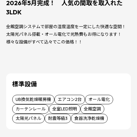
2026年5月完成！ 人気の間取を取入れた
3LDK
全館空調システムで部屋の湿度温度を一定にした快適な空間！
太陽光パネル搭載・オール電化で光熱費もお得になります！
様々な設備がすべて込々でこの価格！！
標準設備
UB換気乾燥暖房機
エアコン2台
オール電化
カーテンレール
全室LED照明
全館空調
太陽光パネル
耐震等級3
食器洗浄乾燥機