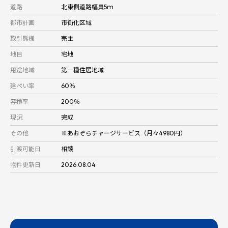
道路
北東側道路幅員5ｍ
都市計画
市街化区域
取引態様
売主
地目
宅地
用途地域
第一種住居地域
建ぺい率
60％
容積率
200％
現況
完成
その他
※あおぞらチャージサービス（月々4980円）
引渡可能日
相談
物件更新日
2026.08.04