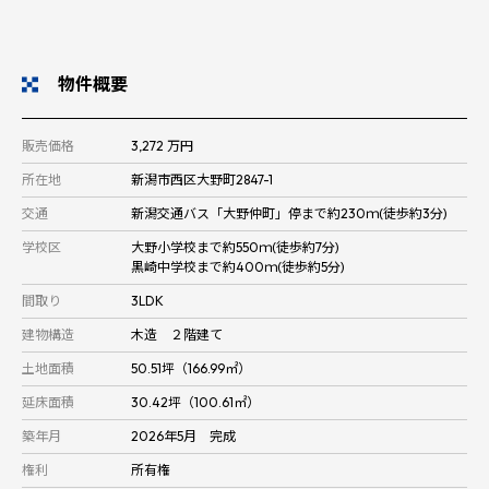
物件概要
販売価格
3,272 万円
所在地
新潟市西区大野町2847-1
交通
新潟交通バス「大野仲町」停まで約230ｍ(徒歩約3分)
学校区
大野小学校まで約550ｍ(徒歩約7分)
黒崎中学校まで約400ｍ(徒歩約5分)
間取り
3LDK
建物構造
木造 ２階建て
土地面積
50.51坪（166.99㎡）
延床面積
30.42坪（100.61㎡）
築年月
2026年5月 完成
権利
所有権