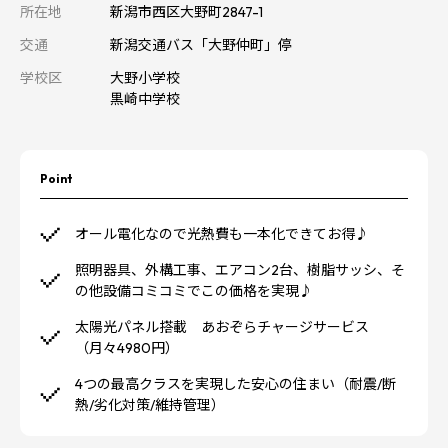
所在地
新潟市西区大野町2847-1
交通
新潟交通バス「大野仲町」停
学校区
大野小学校
黒崎中学校
Point
オール電化なので光熱費も一本化できてお得♪
照明器具、外構工事、エアコン2台、樹脂サッシ、そ
の他設備コミコミでこの価格を実現♪
太陽光パネル搭載 あおぞらチャージサービス
（月々4980円）
4つの最高クラスを実現した安心の住まい（耐震/断
熱/劣化対策/維持管理）