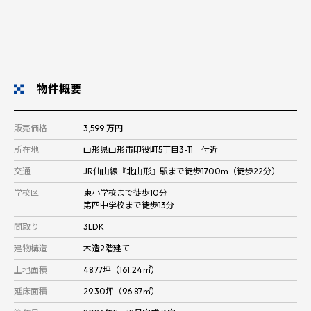
物件概要
販売価格
3,599 万円
所在地
山形県山形市印役町5丁目3-11 付近
交通
JR仙山線『北山形』駅まで徒歩1700m（徒歩22分）
学校区
東小学校まで徒歩10分
第四中学校まで徒歩13分
間取り
3LDK
建物構造
木造2階建て
土地面積
48.77坪（161.24㎡）
延床面積
29.30坪（96.87㎡）