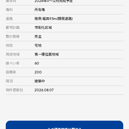
築年月
2026年11～12月完成予定
権利
所有権
道路
南側:幅員9.5m(開発道路)
都市計画
市街化区域
取引態様
売主
地目
宅地
用途地域
第一種住居地域
建ぺい率
60
容積率
200
現況
建築中
物件更新日
2026.08.07