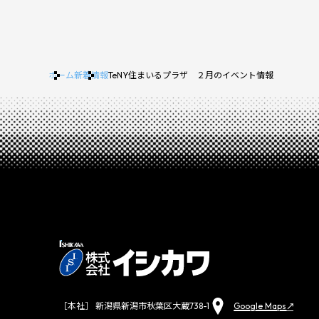
ホーム
新着情報
TeNY住まいるプラザ ２月のイベント情報
Google Maps
［本社］ 新潟県新潟市秋葉区大蔵738-1