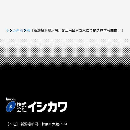
ホーム
新着情報
【新潟桜木展示場】🌸江南区曽野木にて構造見学会開催！！
［本社］ 新潟県新潟市秋葉区大蔵738-1