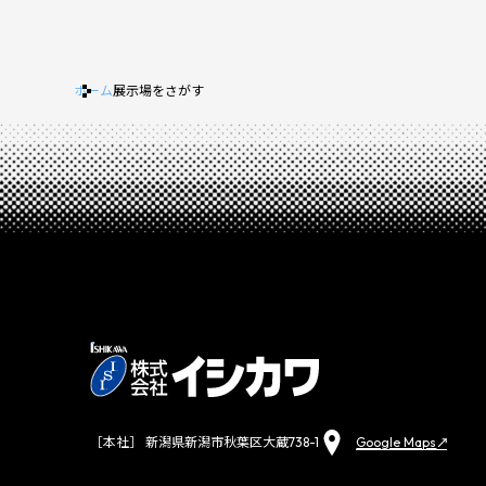
ホーム
展示場をさがす
Google Maps
［本社］ 新潟県新潟市秋葉区大蔵738-1