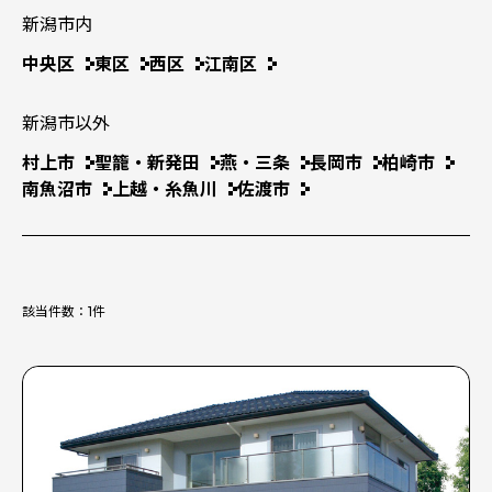
新潟市内
中央区
東区
西区
江南区
新潟市以外
村上市
聖籠・新発田
燕・三条
長岡市
柏崎市
南魚沼市
上越・糸魚川
佐渡市
該当件数：
1
件