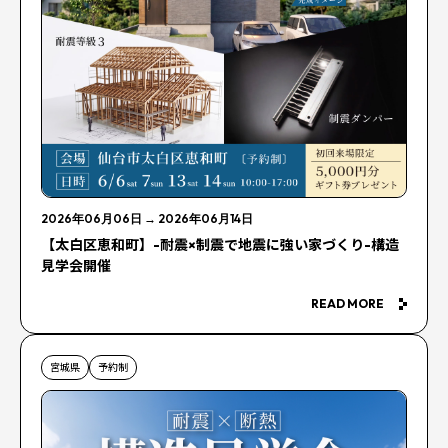
2026年06月06日
→
2026年06月14日
【太白区恵和町】-耐震×制震で地震に強い家づくり-構造
見学会開催
READ MORE
宮城県
予約制