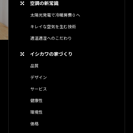
空調の新常識
太陽光発電で冷暖房費０へ
キレイな空気を生む技術
適温適湿へのこだわり
イシカワの家づくり
品質
デザイン
サービス
健康性
環境性
価格