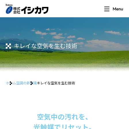
キレイな空気を生む技術
ホーム
空調の新常識
キレイな空気を生む技術
空気中の汚れを、
光触媒でリセット。