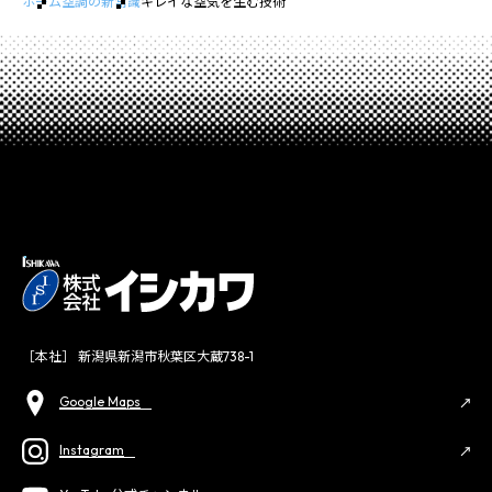
ホーム
空調の新常識
キレイな空気を生む技術
［本社］ 新潟県新潟市秋葉区大蔵738-1
Google Maps
Instagram