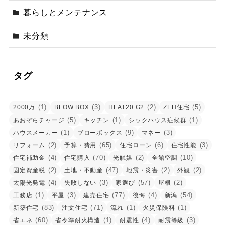
暮らしとメンテナンス
未分類
タグ
(1)
(3)
(2)
(5)
2000万
BLOW BOX
HEAT20 G2
ZEH住宅
(5)
(1)
(1)
あおぞらチャージ
キッチン
シックハウス症候群
(1)
(9)
(3)
ハウスメーカー
ブローボックス
マネー
(2)
(65)
(6)
(3)
リフォーム
予算・費用
住宅ローン
住宅性能
(4)
(70)
(2)
(10)
住宅補助金
住宅購入
光触媒
全館空調
(2)
(47)
(2)
(2)
固定資産税
土地・不動産
地震・災害
外観
(4)
(3)
(57)
(2)
太陽光発電
失敗しない
家選び
屋根
(1)
(3)
(77)
(4)
(54)
工務店
平屋
建売住宅
後悔
新潟
(83)
(71)
(1)
(1)
新築住宅
注文住宅
流れ
火災保険料
(60)
(1)
(4)
(3)
省エネ
省令準耐火構造
耐震性
耐震等級